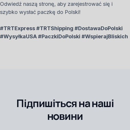
Odwiedź naszą stronę, aby zarejestrować się i
szybko wysłać paczkę do Polski!
#TRTExpress #TRTShipping #DostawaDoPolski
#WysyłkaUSA #PaczkiDoPolski #WspierajBliskich
Підпишіться на наші
новини