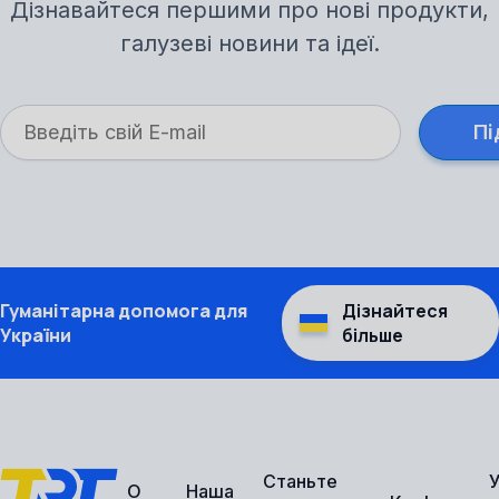
Дізнавайтеся першими про нові продукти,
галузеві новини та ідеї.
Гуманітарна допомога для
Дізнайтеся
України
більше
Станьте
О
Наша