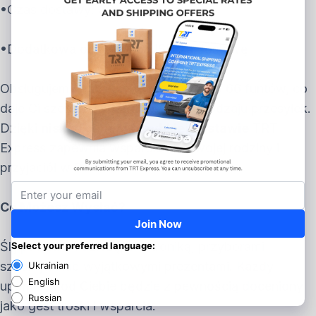
•Czas dostawy: 33-43 dni
•Dodatkowa opłata: +15 USD za dostawę
Obsługujemy paczki o wadze od 5 do 66 funtów, co
daje Ci szeroki wybór dla różnego rodzaju przesyłek.
Dzięki
niskim cenom i szybkiej dostawie
TRT
Express zapewnia wsparcie dla Twojej rodziny i
przyjaciół w Polsce.
Co Możesz Wysłać?
Ślij paczki z odzieżą, elektroniką, przyborami
szkolnymi lub wyjątkowymi prezentami. Każdy
upominek od Ciebie będzie z pewnością doceniony
jako gest troski i wsparcia.