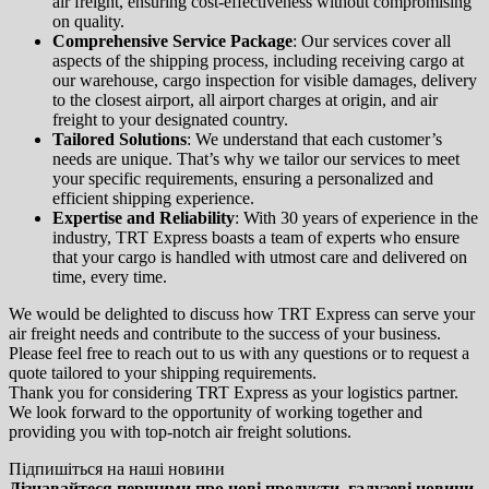
air freight, ensuring cost-effectiveness without compromising
on quality.
Comprehensive Service Package
: Our services cover all
aspects of the shipping process, including receiving cargo at
our warehouse, cargo inspection for visible damages, delivery
to the closest airport, all airport charges at origin, and air
freight to your designated country.
Tailored Solutions
: We understand that each customer’s
needs are unique. That’s why we tailor our services to meet
your specific requirements, ensuring a personalized and
efficient shipping experience.
Expertise and Reliability
: With 30 years of experience in the
industry, TRT Express boasts a team of experts who ensure
that your cargo is handled with utmost care and delivered on
time, every time.
We would be delighted to discuss how TRT Express can serve your
air freight needs and contribute to the success of your business.
Please feel free to reach out to us with any questions or to request a
quote tailored to your shipping requirements.
Thank you for considering TRT Express as your logistics partner.
We look forward to the opportunity of working together and
providing you with top-notch air freight solutions.
Підпишіться на наші новини
Дізнавайтеся першими про нові продукти, галузеві новини