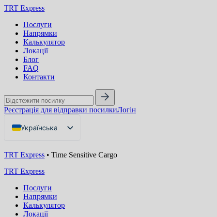
TRT Express
Послуги
Напрямки
Калькулятор
Локації
Блог
FAQ
Контакти
Реєстрація для відправки посилки
Логін
Українська
English
TRT Express
•
Time Sensitive Cargo
Русский
TRT Express
Послуги
Напрямки
Калькулятор
Локації