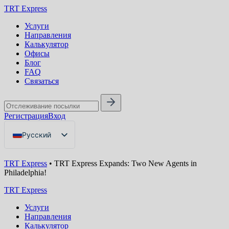
TRT Express
Услуги
Направления
Калькулятор
Офисы
Блог
FAQ
Связаться
Регистрация
Вход
Русский
English
TRT Express
•
TRT Express Expands: Two New Agents in
Українська
Philadelphia!
TRT Express
Услуги
Направления
Калькулятор