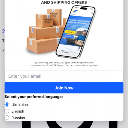
Наша миссия
Стать партнёром
Карьера
Условия
Политика конфиденциальности
Регистрация
Вход
Телефон:
+1 973 344 71 00
E-mail:
support@trtexpress.com