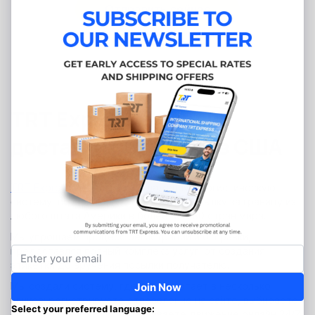
Отправить сейчас
TRT Express – сервис
доставки посылок из США
TRT Express
предлагает отлаженную логистическую
систему, позволяющую отправить посылку за границу из
любого штата Америки в более чем 30 стран мира.
Мы упрощаем процесс регистрации и отправки,
предоставляя полный комплекс услуг: от создания
этикетки до вручения посылки получателю.
Мы создали систему, где всё работает в несколько
кликов: регистрируете отправление на сайте, выбираете
способ пересылки и отслеживаете движение онлайн 24/7.