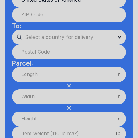
To:
Parcel:
in
in
in
lb