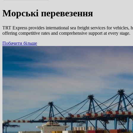
English
Морські перевезення
Русский
TRT Express provides international sea freight services for vehicles,
offering competitive rates and comprehensive support at every stage.
Побачити більше