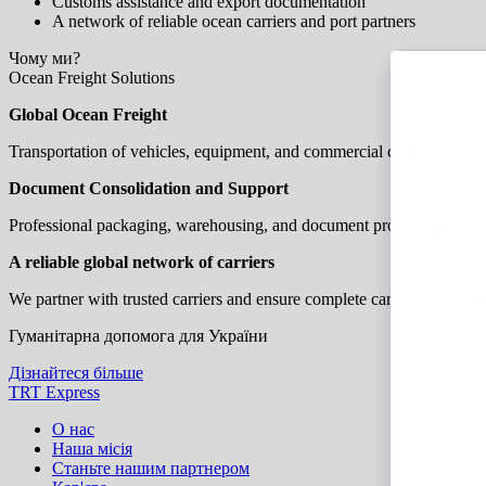
Customs assistance and export documentation
A network of reliable ocean carriers and port partners
Чому ми?
Ocean Freight Solutions
Global Ocean Freight
Transportation of vehicles, equipment, and commercial cargo
Document Consolidation and Support
Professional packaging, warehousing, and document processing
A reliable global network of carriers
We partner with trusted carriers and ensure complete cargo transparen
Гуманітарна допомога для України
Дізнайтеся більше
TRT Express
О нас
Наша місія
Станьте нашим партнером