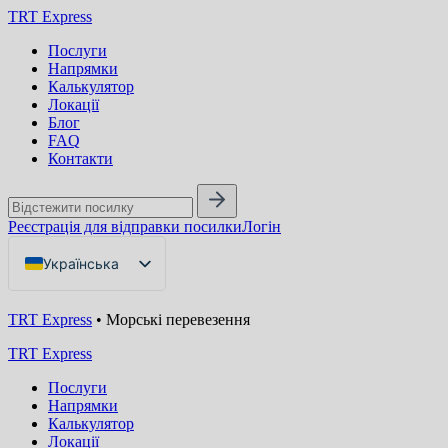
TRT Express
Послуги
Напрямки
Калькулятор
Локації
Блог
FAQ
Контакти
Реєстрація для відправки посилки
Логін
Українська
English
TRT Express
•
Морські перевезення
Русский
TRT Express
Послуги
Напрямки
Калькулятор
Локації